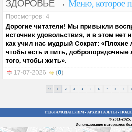
ЗДОРОВЬЕ
→
Меню, которое п
Просмотров: 4
Дорогие читатели! Мы привыкли восп
источник удовольствия, и в этом нет н
как учил нас мудрый Сократ: «Плохие 
чтобы есть и пить, добропорядочные 
того, чтобы жить».
17-07-2026
(
0
)
<<
1
2
3
4
5
6
7
8
9
1
РЕКЛАМОДАТЕЛЯМ
•
АРХИВ ГАЗЕТЫ
•
ПОДП
© 2011-2025,
Использование материалов без