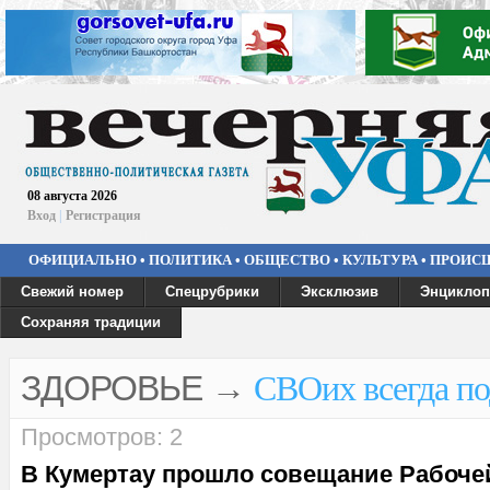
08 августа 2026
Вход
|
Регистрация
ОФИЦИАЛЬНО
•
ПОЛИТИКА
•
ОБЩЕСТВО
•
КУЛЬТУРА
•
ПРОИС
Свежий номер
Спецрубрики
Эксклюзив
Энциклоп
Сохраняя традиции
ЗДОРОВЬЕ
→
СВОих всегда п
Просмотров: 2
В Кумертау прошло совещание Рабоче