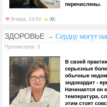
перечислены.
Вчера, 13:50
(
0
)
ЗДОРОВЬЕ
→
Сердцу могут на
Просмотров: 3
В своей практи
серьезные боле
обычные недом
эндокардит - яр
Начинается он к
температура, сл
этим стоят сов