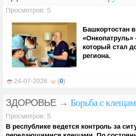
Просмотров: 5
Башкортостан в
«Онкопатруль» 
который стал д
региона.
24-07-2026
(
0
)
ЗДОРОВЬЕ
→
Борьба с клещам
Просмотров: 5
В республике ведется контроль за си
передающимися клещами. По состояни